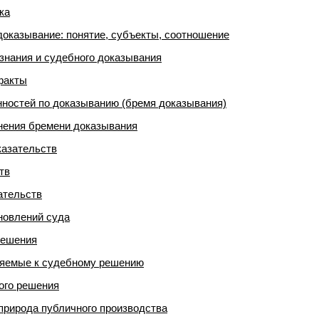
ка
доказывание: понятие, субъекты, соотношение
знания и судебного доказывания
факты
ностей по доказыванию (бремя доказывания)
нения бремени доказывания
казательств
тв
ательств
новлений суда
решения
ляемые к судебному решению
ого решения
природа публичного производства