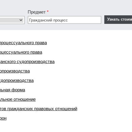
Предмет
*
процессуального права
оцессуального права
данского судопроизводства
опроизводства
удопроизводства
льная форма
альное отношение
тов гражданских правовых отношений
рон