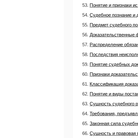
53.
Понятие и признаки ис
54.
Судебное познание и 
55.
Предмет судебного по
56.
Доказательственные 
57.
Распределение обязан
58.
Последствия неиспол
59.
Понятие судебных до
60.
Признаки доказательс
61.
Классификация доказ
62.
Понятие и виды поста
63.
Сущность судебного 
64.
Требования, предъяв
65.
Законная сила судебн
66.
Сущность и правовая 