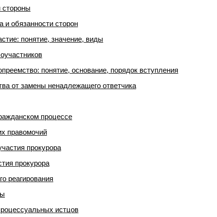
 стороны
 и обязанности сторон
стие: понятие, значение, виды
соучастников
преемство: понятие, основание, порядок вступления
ва от замены ненадлежащего ответчика
гражданском процессе
их правомочий
участия прокурора
тия прокурора
го реагирования
цы
процессуальных истцов