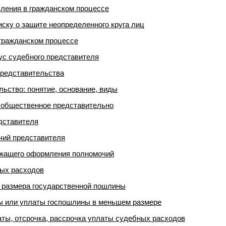
вления в гражданском процессе
иску о защите неопределенного круга лиц
гражданском процессе
с судебного представителя
представительства
льство: понятие, основание, виды
, общественное представительно
дставителя
ий представителя
жащего оформления полномочий
ных расходов
 размера государственной пошлины
ы или уплаты госпошлины в меньшем размере
ты, отсрочка, рассрочка уплаты судебных расходов