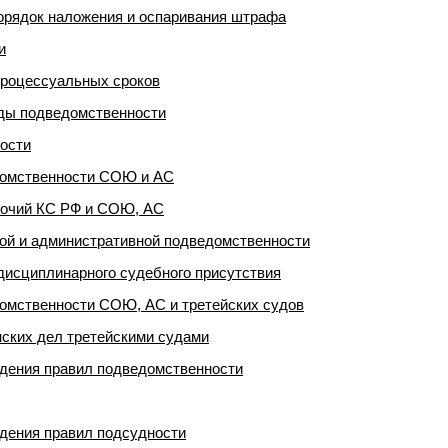
рядок наложения и оспаривания штрафа
и
процессуальных сроков
иды подведомственности
ости
домственности СОЮ и АС
мочий КС РФ и СОЮ, АС
ой и административной подведомственности
исциплинарного судебного присутствия
омственности СОЮ, АС и третейских судов
ских дел третейскими судами
дения правил подведомственности
дения правил подсудности