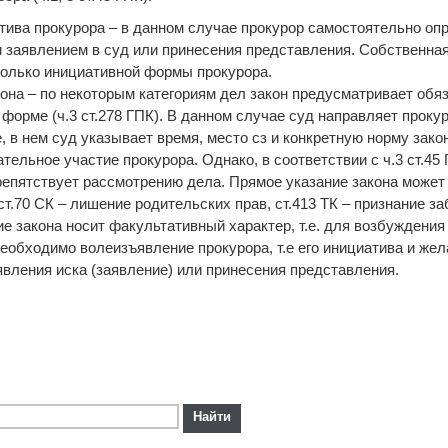
тива прокурора – в данном случае прокурор самостоятельно о
 заявлением в суд или принесения представления. Собственна
только инициативной формы прокурора.
кона – по некоторым категориям дел закон предусматривает обя
 форме (ч.3 ст.278 ГПК). В данном случае суд направляет проку
 в нем суд указывает время, место сз и конкретную норму закон
ельное участие прокурора. Однако, в соответствии с ч.3 ст.45 
препятствует рассмотрению дела. Прямое указание закона може
т.70 СК – лишение родительских прав, ст.413 ТК – признание за
ние закона носит факультативный характер, т.е. для возбуждени
необходимо волеизъявление прокурора, т.е его инициатива и жел
вления иска (заявление) или принесения представления.