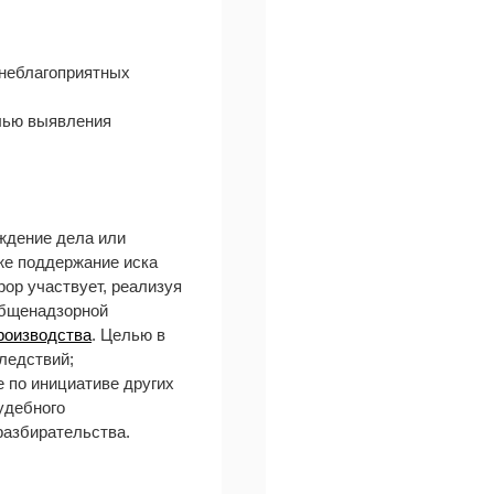
 неблагоприятных
елью выявления
уждение дела или
кже поддержание иска
рор участвует, реализуя
общенадзорной
роизводства
. Целью в
ледствий;
е по инициативе других
удебного
разбирательства.