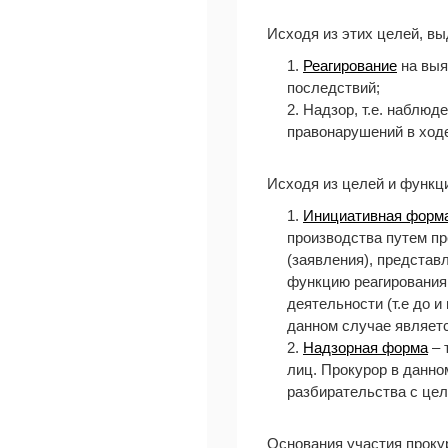
Исходя из этих целей, вы
1.
Реагирование
на выя
последствий;
2. Надзор, т.е. наблю
правонарушений в ходе
Исходя из целей и функц
1.
Инициативная форм
производства путем пр
(заявления), представ
функцию реагирования
деятельности (т.е до 
данном случае являетс
2.
Надзорная форма
– 
лиц. Прокурор в данно
разбирательства с цел
Основания участия прокуро