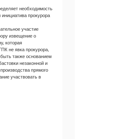
пределяет необходимость
я инициатива прокурора
зательное участие
рору извещение о
у, которая
ГПК не явка прокурора,
т быть также основанием
бастовки незаконной и
я производства прямого
ание участвовать в