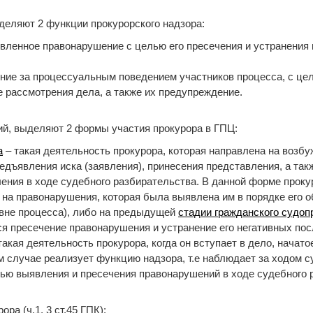
деляют 2 функции прокурорского надзора:
вленное правонарушение с целью его пресечения и устранения
дение за процессуальным поведением участников процесса, с ц
 рассмотрения дела, а также их предупреждение.
ий, выделяют 2 формы участия прокурора в ГПЦ:
а
– такая деятельность прокурора, которая направлена на возб
едъявления иска (заявления), принесения представления, а та
ления в ходе судебного разбирательства. В данной форме проку
 на правонарушения, которая была выявлена им в порядке его 
и вне процесса), либо на предыдущей
стадии гражданского судоп
я пресечение правонарушения и устранение его негативных пос
такая деятельность прокурора, когда он вступает в дело, начато
м случае реализует функцию надзора, т.е наблюдает за ходом с
ью выявления и пресечения правонарушений в ходе судебного 
ра (ч.1, 3 ст.45 ГПК):