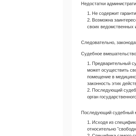
Недостатки администрати
1. Не содержит гарант
2. Возможна заинтерес
своих ведомственных 
Следовательно, законода
Судебное вмешательство 
1. Предварительный су
может осуществить сво
помещение в медицински
законность этих дейст
2. Последующий судебн
орган государственног
Последующий судебный ко
1. Исходя из специфи
относительно "свободн
2. Специфика самого с