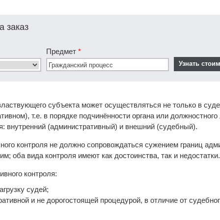
а заказ
Предмет
*
властвующего субъекта может осуществляться не только в судеб
ивном), т.е. в порядке подчинённости органа или должностного
я: внутренний (административный) и внешний (судебный).
ого контроля не должно сопровождаться сужением границ админ
м; оба вида контроля имеют как достоинства, так и недостатки.
ивного контроля:
агрузку судей;
ративной и не дорогостоящей процедурой, в отличие от судебно