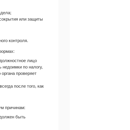
 дела;
 сокрытия или защиты
ого контроля.
формах:
и должностное лицо
 недоимки по налогу,
о органа проверяет
сегда после того, как
ум причинам:
 должен быть