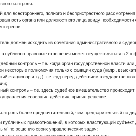
вного контроля:
ий для всестороннего, полного и беспристрастного рассмотрения
ованность органа или должностного лица ввиду необходимости
интересов.
тель должен исходить из сочетания административного и судебн
в публично-правовые отношения может осуществляться в 2-х 
дебный контроль – т.е. когда орган государственной власти ил
и некоторые полномочия только с санкции суда (напр., взыскать
й стационар и т.д.); т.е. суд перед действием государственног
вий;
ый контроль – т.е. здесь судебное вмешательство происходит в
о управления совершил действия, принял решение.
нтроль более предпочтительный, чем предварительный по дв
ки публичных правоотношений, в которых властвующий субъект
ым" по решению своих управленческих задач;
уда как органа для разрешения только спорных дел.