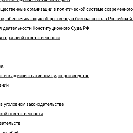
бщественные организации в политической системе современног
нов, обеспечивающих общественную безопасность в Российской
я деятельности Конституционного Суда РФ
ко-правовой ответственности
ва
сти в административном судопроизводстве
ений
 в уголовном законодательстве
кой ответственности
азательств
 пособий