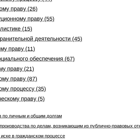
му праву (26)
уционному праву (55)
листике (15)
ранительной деятельности (45)
му праву (11)
оциального обеспечения (67)
му праву (21)
ому праву (87)
ому процессу (35)
ескому праву (5)
в по личным и общим долгам
производства по делам, возникающим из публично-правовых о
иске в гражданском процессе