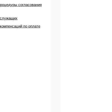
 процедуры согласования
х служащих
компенсаций по оплате