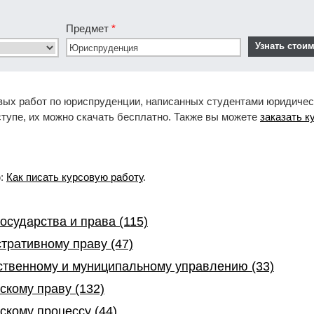
Предмет
*
вых работ по юриспруденции, написанных студентами юридичес
ступе, их можно скачать бесплатно. Также вы можете
заказать к
ю:
Как писать курсовую работу
.
осударства и права (115)
тративному праву (47)
ственному и муниципальному управлению (33)
скому праву (132)
скому процессу (44)