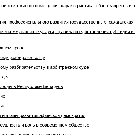
анировка жилого помещения: характеристика, обзор запретов и
ция профессионального развития государственных граждански
е и коммунальные услуги, правила предоставления субсидий и 
овном праве
ному разбирательству
ному разбирательству в арбитражном суде
х дел
ободы в Республике Беларусь
ние
ние
 и этапы развития афинской демократии
 сущность и роль в современном обществе
 субъект административного права