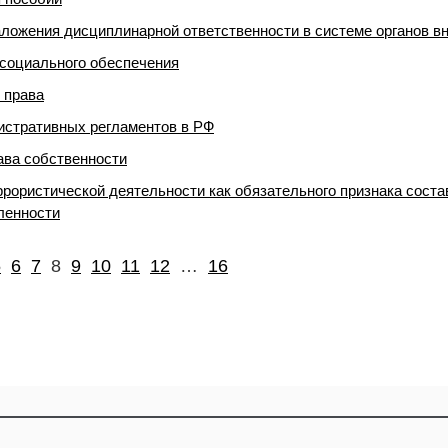
аложения дисциплинарной ответственности в системе органов в
 социального обеспечения
 права
истративных регламентов в РФ
ава собственности
ррористической деятельности как обязательного признака соста
ленности
5
6
7
8
9
10
11
12
…
16