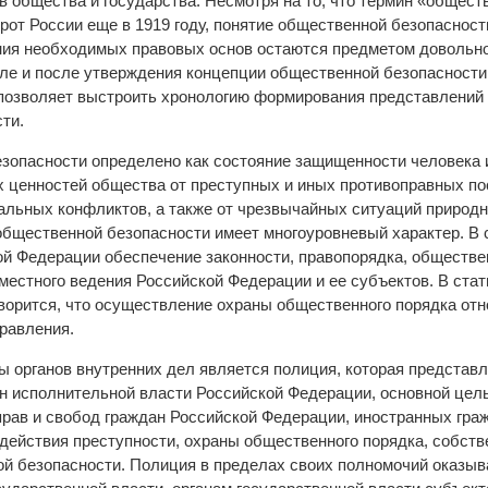
в общества и государства. Несмотря на то, что термин «общест
от России еще в 1919 году, понятие общественной безопасност
ия необходимых правовых основ остаются предметом довольно
сле и после утверждения концепции общественной безопасности 
позволяет выстроить хронологию формирования представлений
ти.
зопасности определено как состояние защищенности человека 
 ценностей общества от преступных и иных противоправных по
льных конфликтов, а также от чрезвычайных ситуаций природно
бщественной безопасности имеет многоуровневый характер. В соо
ой Федерации обеспечение законности, правопорядка, обществе
местного ведения Российской Федерации и ее субъектов. В стат
ворится, что осуществление охраны общественного порядка отно
равления.
 органов внутренних дел является полиция, которая представл
н исполнительной власти Российской Федерации, основной цель
прав и свобод граждан Российской Федерации, иностранных граж
действия преступности, охраны общественного порядка, собств
й безопасности. Полиция в пределах своих полномочий оказыв