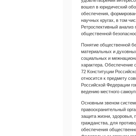
удовлетворения интересо
вошел в юридический обор
обеспечения, формирован
научных кругах, в том чи
Ретроспективный анализ 
общественной безопаснос
Понятие общественной бе
материальных и духовных
социальных и межнациона
характера. Обеспечение о
72 Конституции Российск
относится к предмету сов
Российской Федерации го
ведению местного самоуп
Основным звеном системы
правоохранительный орга
защита жизни, здоровья, 
гражданства, для противо
обеспечения общественно