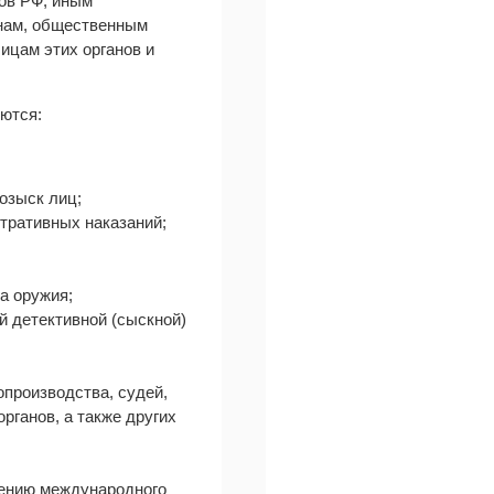
ов РФ, иным
анам, общественным
ицам этих органов и
ются:
озыск лиц;
тративных наказаний;
а оружия;
й детективной (сыскной)
опроизводства, судей,
рганов, а также других
лению международного