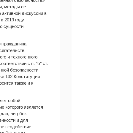
венная безопасность»
и, методы ее
 активной дискуссии в
в 2013 году.
 о сущности
и гражданина,
сягательств,
го и техногенного
тветствии с п. "б" ст.
нной безопасности
ье 132 Конституции
сится также и к
яет собой
ю которого является
дан, лиц без
енности и для
ает содействие