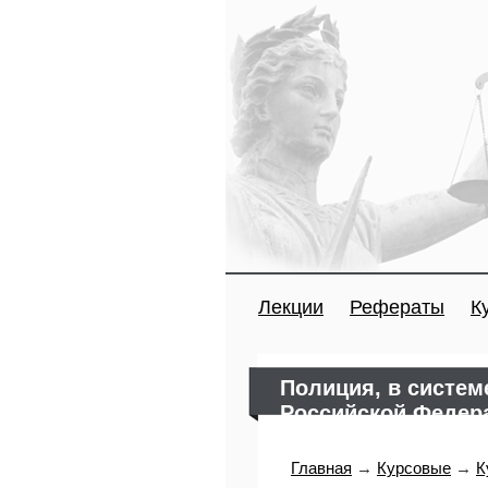
Лекции
Рефераты
К
Полиция, в систем
Российской Федер
Главная
→
Курсовые
→
К