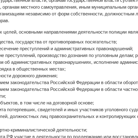
ударственной власти, органам государственной власти субъект
, органам местного самоуправления, иным муниципальным орг
рганизациям независимо от форм собственности, должностным л
прав.
 целей, основными направлениями деятельности полиции явля
щества, государства от противоправных посягательств;
ресечение преступлений и административных правонарушений;
ие преступлений, производство дознания по уголовным делам; р
лам об административных правонарушениях, исполнение админис
рядка в общественных местах;
ности дорожного движения;
нием законодательства Российской Федерации в области оборот
нием законодательства Российской Федерации в области частно
ти;
бъектов, в том числе на договорной основе;
ита потерпевших, свидетелей и иных участников уголовного суд
лей, должностных лиц правоохранительных и контролирующих о
ртно-криминалистической деятельности;
нта РФ участие в деятельности по поддержанию или восстанов