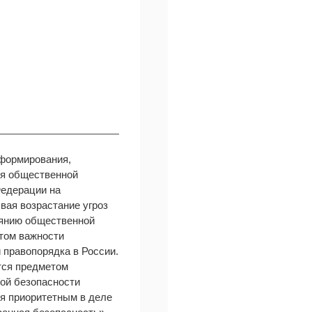
 формирования,
ия общественной
Федерации на
вая возрастание угроз
оянию общественной
том важности
 правопорядка в России.
тся предметом
ной безопасности
я приоритетным в деле