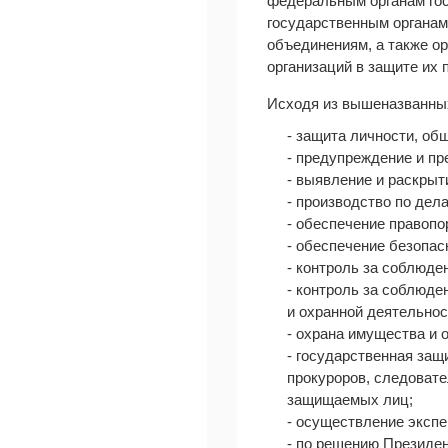
федеральным органам гос
государственным органам
объединениям, а также о
организаций в защите их 
Исходя из вышеназванных
- защита личности, об
- предупреждение и п
- выявление и раскрыт
- производство по де
- обеспечение правопо
- обеспечение безопас
- контроль за соблюде
- контроль за соблюде
и охранной деятельнос
- охрана имущества и о
- государственная защ
прокуроров, следовате
защищаемых лиц;
- осуществление экспе
- по решению Президе