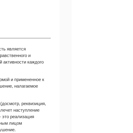
сть является
равственного и
й активности каждого
рмой и примененное к
шение, налагаемое
(досмотр, реквизиция,
влечет наступление
- это реализация
тным лицом
ушение.