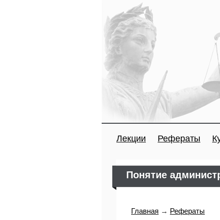
Лекции
Рефераты
К
Понятие админист
Главная
→
Рефераты