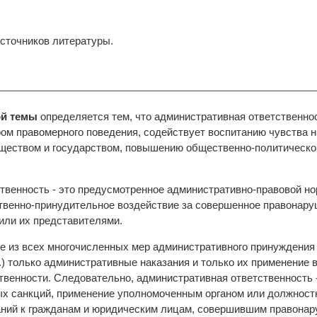
сточников литературы.
ой темы
определяется тем, что административная ответственно
м правомерного поведения, содействует воспитанию чувства н
бществом и государством, повышению общественно-политическо
твенность - это предусмотренное административно-правовой но
твенно-принудительное воздействие за совершенное правонару
или их представителями.
е из всех многочисленных мер административного принуждения 
д.) только административные наказания и только их применение 
твенности. Следовательно, административная ответственность 
ых санкций, применение уполномоченным органом или должнос
ний к гражданам и юридическим лицам, совершившим правонар