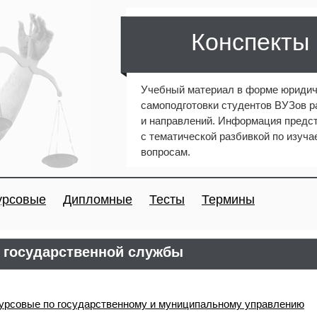
Конспекты
Учебный материал в форме юридич
самоподготовки студентов ВУЗов 
и направлений. Информация предст
с тематической разбивкой по изуч
вопросам.
урсовые
Дипломные
Тесты
Термины
а государственной службы
урсовые по государственному и муниципальному управлению