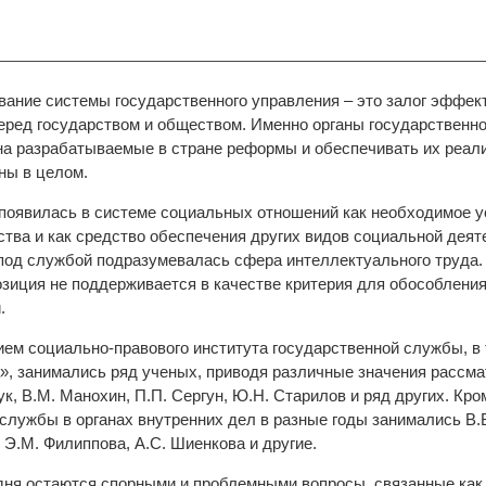
вание системы государственного управления – это залог эффек
перед государством и обществом. Именно органы государственн
на разрабатываемые в стране реформы и обеспечивать их реа
ны в целом.
появилась в системе социальных отношений как необходимое 
тва и как средство обеспечения других видов социальной деят
од службой подразумевалась сфера интеллектуального труда. 
зиция не поддерживается в качестве критерия для обособления
.
ием социально-правового института государственной службы, в 
», занимались ряд ученых, приводя различные значения рассма
ук, В.М. Манохин, П.П. Сергун, Ю.Н. Старилов и ряд других. Кр
службы в органах внутренних дел в разные годы занимались В.Б
 Э.М. Филиппова, А.С. Шиенкова и другие.
дня остаются спорными и проблемными вопросы, связанные как