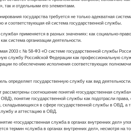
», так и отдельными его элементами.
нирования государства требуется не только адекватная систем
 но и соответствующая ей система государственной службы.
служба» применяется в разных значениях: как социально-правов
как система организации деятельности.
 мая 2003 г. № 58-ФЗ «О системе государственной службы Росс
нную службу Российской Федерации как профессиональную слу
рации по обеспечению исполнения соответствующих полномочий
тель определяет государственную службу как вид деятельности
т рассмотрены соотношение понятий «государственная служба» 
– ОВД), понятие государственной службы как подотрасли права,
, складывающихся в сфере государственной службы в ОВД, а 
службу и аттестацию в ОВД.
онятие «государственная служба в органах внутренних дел» упо
ется термин «служба в органах внутренних дел», несмотря на то