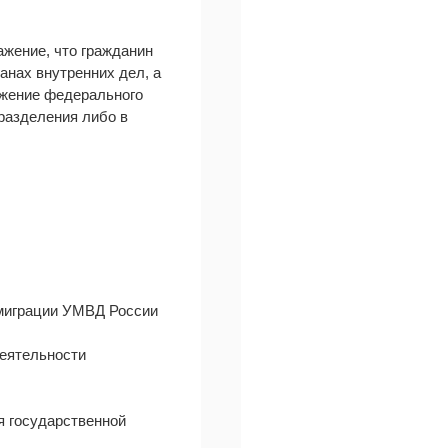
ажение, что гражданин
анах внутренних дел, а
яжение федерального
дразделения либо в
 миграции УМВД России
деятельности
я государственной