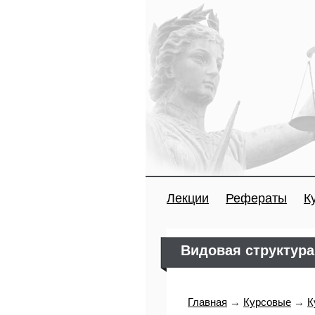
Лекции
Рефераты
К
Видовая структур
Главная
→
Курсовые
→
К