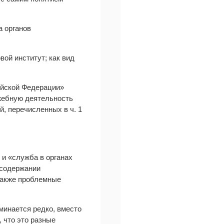
а органов
ой институт; как вид
ийской Федерации»
жебную деятельность
, перечисленных в ч. 1
.
и «служба в органах
 содержании
также проблемные
минается редко, вместо
, что это разные