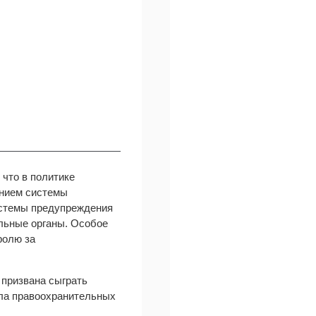
 что в политике
анием системы
истемы предупреждения
льные органы. Особое
ролю за
 призвана сыграть
ла правоохранительных