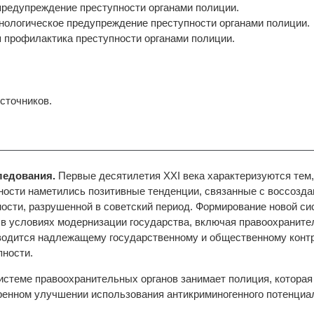
предупреждение преступности органами полиции.
нологическое предупреждение преступности органами полиции.
я профилактика преступности органами полиции.
сточников.
ледования.
Первые десятилетия XXI века характеризуются тем,
ности наметились позитивные тенденции, связанные с воссозд
ости, разрушенной в советский период. Формирование новой с
 в условиях модернизации государства, включая правоохраните
тводится надлежащему государственному и общественному конт
ности.
стеме правоохранительных органов занимает полиция, которая
енном улучшении использования антикриминогенного потенциа