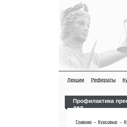
Лекции
Рефераты
К
Профилактика прес
дел
Главная
→
Курсовые
→
К