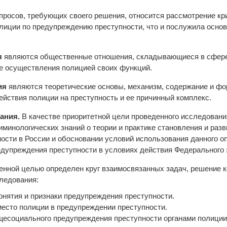
опросов, требующих своего решения, относится рассмотрение к
лиции по предупреждению преступности, что и послужила осно
я
являются общественные отношения, складывающиеся в сфер
те осуществления полицией своих функций.
ия
являются теоретические основы, механизм, содержание и ф
ействия полиции на преступность и ее причинный комплекс.
ания.
В качестве приоритетной цели проведенного исследовани
минологических знаний о теории и практике становления и раз
ости в России и обосновании условий использования данного о
дупреждения преступности в условиях действия Федерального 
ленной целью определен круг взаимосвязанных задач, решение 
ледования:
онятия и признаки предупреждения преступности.
место полиции в предупреждении преступности.
щесоциального предупреждения преступности органами полиции