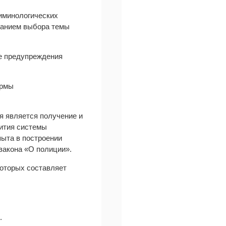
риминологических
ванием выбора темы
е предупреждения
ормы
я является получение и
вития системы
пыта в построении
закона «О полиции».
которых составляет
.