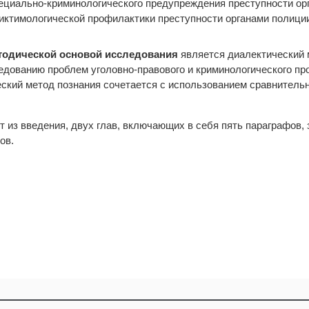
ециально-криминологического предупреждения преступности ор
иктимологической профилактики преступности органами полици
тодической основой исследования
является диалектический 
едованию проблем уголовно-правового и криминологического пр
еский метод познания сочетается с использованием сравнительн
 из введения, двух глав, включающих в себя пять параграфов, 
ов.