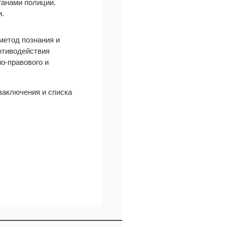
ганами полиции.
и.
метод познания и
отиводействия
о-правового и
заключения и списка