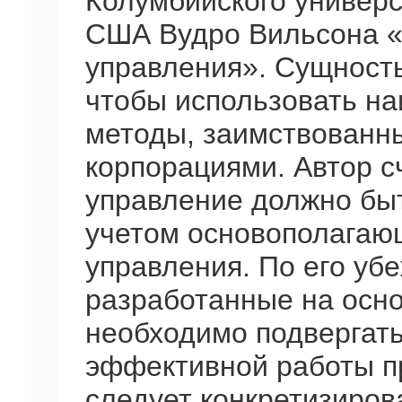
Колумбийского универс
США Вудро Вильсона «
управления». Сущность
чтобы использовать н
методы, заимствованн
корпорациями. Автор с
управление должно бы
учетом основополагаю
управления. По его уб
разработанные на осно
необходимо подвергать
эффективной работы пр
следует конкретизирова