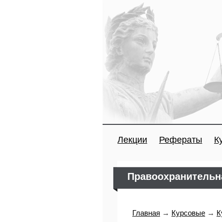
Лекции
Рефераты
К
Правоохранительн
Главная
→
Курсовые
→
К