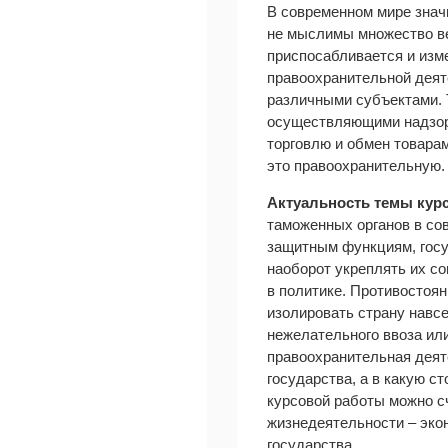
В современном мире знач
не мыслимы множество ве
приспосабливается и изм
правоохранительной деят
различными субъектами.
осуществляющими надзор 
торговлю и обмен товара
это правоохранительную.
Актуальность темы кур
таможенных органов в со
защитным функциям, госу
наоборот укреплять их с
в политике. Противостоян
изолировать страну навсе
нежелательного ввоза или
правоохранительная деят
государства, а в какую с
курсовой работы можно сч
жизнедеятельности – экон
государства.