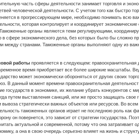
ительную часть сферы деятельности занимает торговля и эконо
твей человеческой деятельности. С учетом того как быстро то
еняется в прогрессирующем мире, необходимо понимать всю ва
ельности, которая контролирует и координирует экономические
 Таможенные органы являются теми регулирующими, координир
в сфере экономического дела, без которых было бы сложно п
ми между странами. Таможенные органы выполняют одну из важ
совой работы
проявляется в следующем: правоохранительная 
временное время приобретает все более широкие масштабы. Ве
дарство может экономически обороняться от других своих торг
оюз. В данный момент времени правоохранительная деятельност
ие государств в экономике, их желание убрать конкурентов с ми
гда путем выставления санкций, или же просто защищать свое 
 вывоза стратегически важных объектов или ресурсов. Во всем
ельность таможенных органов играет не последнюю роль как фа
торону он повернется, это зависит от стратегии государства. По
итать актуальной и современной, потому что она затрагивает о
омику, а она в свою очередь серьезно влияет на жизнь и струк