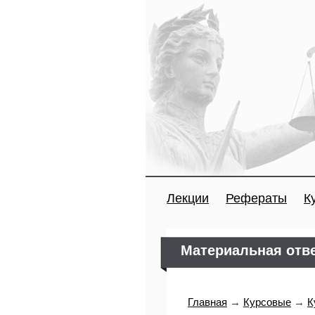
Лекции
Рефераты
К
Материальная отве
Главная
→
Курсовые
→
К