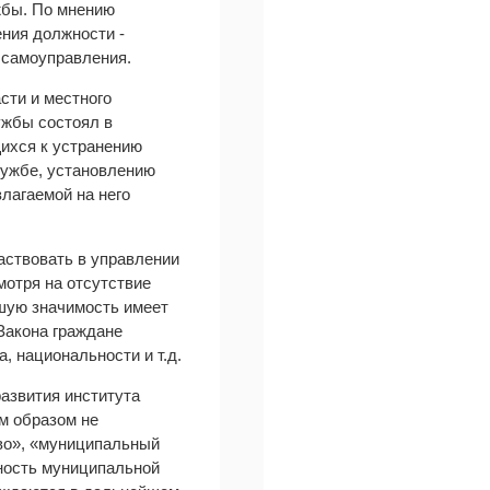
жбы. По мнению
ния должности -
 самоуправления.
сти и местного
ужбы состоял в
ихся к устранению
лужбе, установлению
лагаемой на него
аствовать в управлении
мотря на отсутствие
ьшую значимость имеет
Закона граждане
 национальности и т.д.
развития института
м образом не
тво», «муниципальный
ность муниципальной