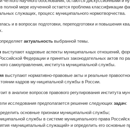
и четкого научного обоснования, остаются дискуссионными и 
 в полной мере изученной остается проблема классификации ф
альных служащих, процесс муниципального нормотворчества.
лась и в вопросах подготовки, переподготовки и повышения кв
х.
определяет
актуальность
выбранной темы.
я
выступают кадровые аспекты муниципальных отношений, фор
Российской Федерации и принятых законодательных актов по ра
ого самоуправления, института муниципальной службы.
ия
выступают нормативно-правовые акты и реальные правоотно
тоянии кадров му-ниципальной службы в России.
оит в анализе вопросов правового регулирования института му
цели исследования предполагается решение следующих
задач
:
определить основные признаки муниципальной службы;
униципальной службы в системе муниципального права Российск
нятия «муниципальный служащий» и определить его основные п