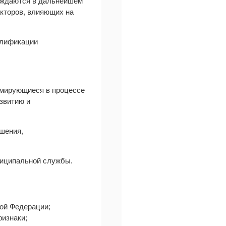
нуждаются в дальнейшем
акторов, влияющих на
алификации
мирующиеся в процессе
звитию и
шения,
ниципальной службы.
ой Федерации;
ризнаки;