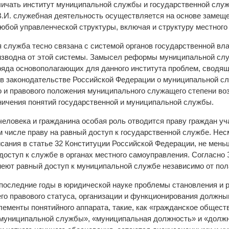
личать институт муниципальной службы и государственной слу
В.И. служебная деятельность осуществляется на основе замеще
юбой управленческой структуры, включая и структуру местного
 служба тесно связана с системой органов государственной вла
изводна от этой системы. Замысел реформы муниципальной сл
яда основополагающих для данного института проблем, сводящ
 в законодательстве Российской Федерации о муниципальной с
о и правового положения муниципального служащего степени воз
аничения понятий государственной и муниципальной службы.
человека и гражданина особая роль отводится праву граждан уч
м числе праву на равный доступ к государственной службе. Нес
сания в статье 32 Конституции Российской Федерации, не мен
доступ к службе в органах местного самоуправления. Согласно 
еют равный доступ к муниципальной службе независимо от пола,
 последние годы в юридической науке проблемы становления и 
го правового статуса, организации и функционирования должны
лементы понятийного аппарата, такие, как «гражданское общес
муниципальной службы», «муниципальная должность» и «долж