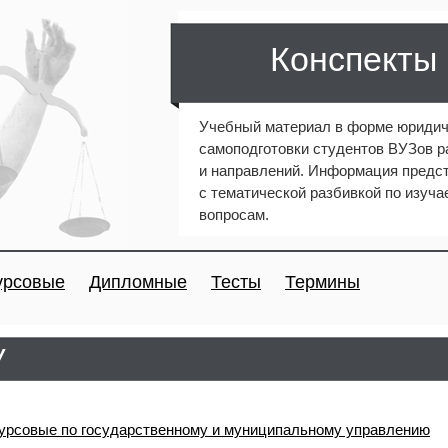
Конспекты
Учебный материал в форме юридич
самоподготовки студентов ВУЗов 
и направлений. Информация предст
с тематической разбивкой по изуч
вопросам.
урсовые
Дипломные
Тесты
Термины
У
урсовые по государственному и муниципальному управлению