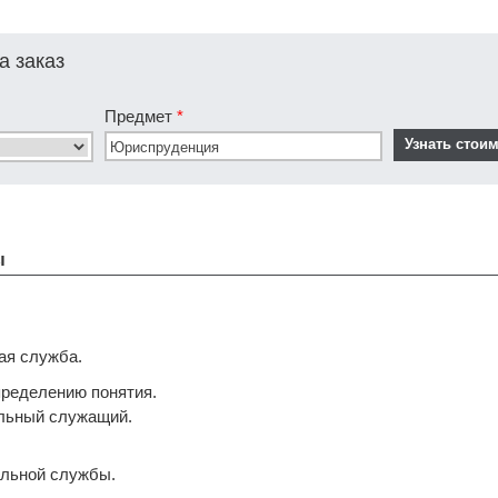
а заказ
Предмет
*
ы
ая служба.
пределению понятия.
альный служащий.
альной службы.