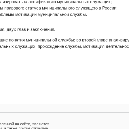
нализировать классификацию муниципальных служащих;
ы правового статуса муниципального служащего в России;
роблемы мотивации муниципальной службы.
ия, двух глав и заключения.
бщие понятия муниципальной службы; во второй главе анализир
альных служащих, прохождение службы, мотивация деятельнос
вленной на сайте, являются
и, а также другие открытые