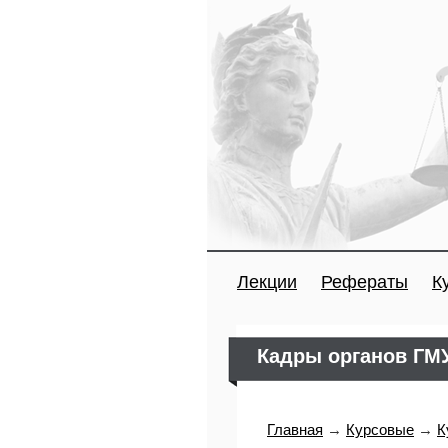
Лекции
Рефераты
К
Кадры органов ГМ
Главная
→
Курсовые
→
К