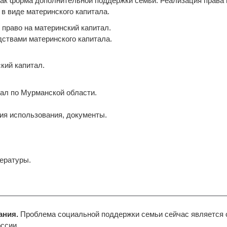
 как форма дополнительной поддержки семьи. Реализация права
в виде материнского капитала.
 право на материнский капитал.
дствами материнского капитала.
кий капитал.
тал по Мурманской области.
ния использования, документы.
ературы.
ания.
Проблема социальной поддержки семьи сейчас является 
ссии.