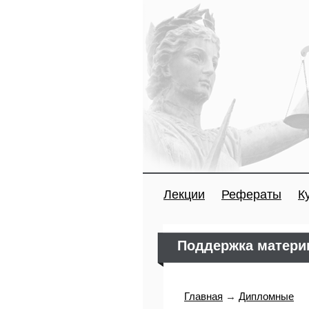
Лекции
Рефераты
К
Поддержка материн
Главная
→
Дипломные