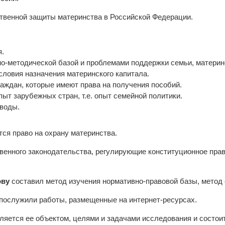
ственной защиты материнства в Российской Федерации.
я.
но-методической базой и проблемами поддержки семьи, материнс
словия назначения материнского капитала.
граждан, которые имеют права на получения пособий.
пыт зарубежных стран, т.е. опыт семейной политики.
воды.
ся право на охрану материнства.
венного законодательства, регулирующие конституционное прав
ову
составил метод изучения нормативно-правовой базы, метод 
послужили работы, размещенные на интернет-ресурсах.
яется ее объектом, целями и задачами исследования и состоит 