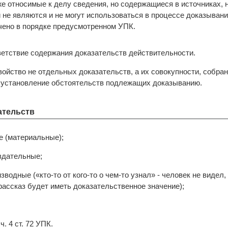
 даже относимые к делу сведения, но содержащиеся в источниках,
не являются и не могут использоваться в процессе доказывани
чено в порядке предусмотренном УПК.
ветствие содержания доказательств действительности.
войство не отдельных доказательств, а их совокупности, собра
 установление обстоятельств подлежащих доказыванию.
ательств
е (материальные);
вдательные;
водные («кто-то от кого-то о чем-то узнал» - человек не видел, 
рассказ будет иметь доказательственное значение);
. 4 ст. 72 УПК.