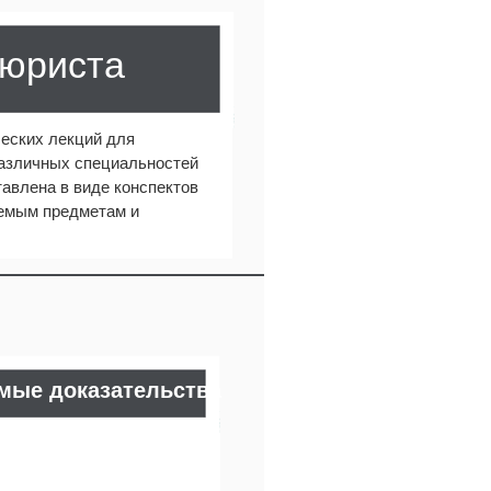
 юриста
еских лекций для
различных специальностей
авлена в виде конспектов
аемым предметам и
имые доказательства