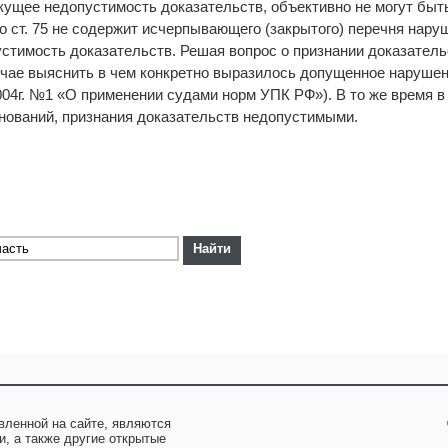
екущее недопустимость доказательств, объективно не могут бы
о ст. 75 не содержит исчерпывающего (закрытого) перечня нару
тимость доказательств. Решая вопрос о признании доказател
чае выяснить в чем конкретно выразилось допущенное нарушени
4г. №1 «О применении судами норм УПК РФ»). В то же время в п.
снований, признания доказательств недопустимыми.
вленной на сайте, являются
и, а также другие открытые