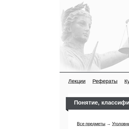
Лекции
Рефераты
К
Понятие, классифи
Все предметы
→
Уголовн