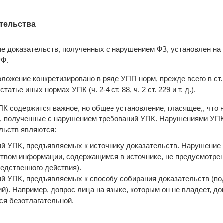
тельства
ние доказательств, полученных с нарушением ФЗ, установлен на
РФ.
оложение конкретизировано в ряде УПП норм, прежде всего в ст. 
тье иных нормах УПК (ч. 2-4 ст. 88, ч. 2 ст. 229 и т. д.).
 75 УПК содержится важное, но общее установление, гласящее,, чт
а, полученные с нарушением требований УПК. Нарушениями УП
льств являются:
ий УПК, предъявляемых к источнику доказательств. Нарушение 
твом информации, содержащимся в источнике, не предусмотренно
ледственного действия).
ий УПК, предъявляемых к способу собирания доказательств (п
). Например, допрос лица на языке, которым он не владеет, до
ся безотлагательной.