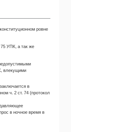
 конституционном ровне
75 УПК, а так же
о недопустимыми
К, влекущими
заключается в
м ч. 2 ст. 74 (протокол
одавляющее
прос в ночное время в