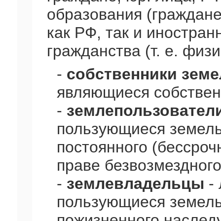
образования (граждане
как РФ, так и иностран
гражданства (т. е. физи
-
собственники земе
являющиеся собствен
-
землепользовател
пользующиеся земель
постоянного (бессроч
праве безвозмездного
-
землевладельцы
- 
пользующиеся земель
пожизненного наслед