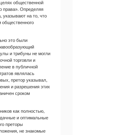
в целях общественной
го права». Определяя
 указывают на то, что
м общественного
ьно это были
правообразующий
сулы и трибуны не могли
очной торговли и
ление в публичной
тратов являлась
вых, претор указывал,
рения и разрешения этих
раничен сроком
нников как полностью,
 удачные и оптимальные
го преторы
ложения, не знакомые