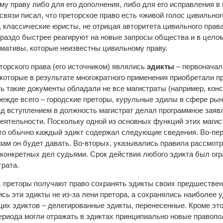
му праву либо для его дополнения, либо для его исправления 
связи писал, что преторское право есть «живой голос цивильно
 классические юристы, не отрицая авторитета цивильного права,
гораздо быстрее реагируют на новые запросы общества и в цело
рмативы, которые неизвестны цивильному праву.
торского права (его источником) являлись
эдикты
– первоначал
которые в результате многократного применения приобретали 
ь такие документы обладали не все магистраты (например, кон
прежде всего – городские преторы, курульные эдилы в сфере рын
ед вступлением в должность магистрат делал программное заяв
еятельности. Поскольку одной из основных функций этих магис
 то обычно каждый эдикт содержал следующие сведения. Во-пер
орам он будет давать. Во-вторых, указывались правила рассмот
 конкретных дел судьями. Срок действия любого эдикта был ог
трата.
н. э. преторы получают право сохранять эдикты своих предшестве
ись эти эдикты не из-за лени претора, а сохранялись наиболее
х эдиктов – делегированные эдикты, перенесенные. Кроме это
ериода могли отражать в эдиктах принципиально новые правопо