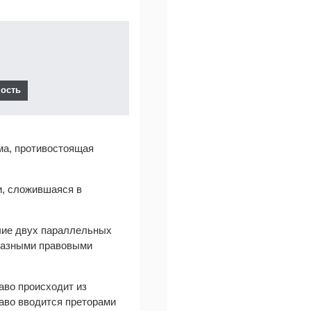
ма, противостоящая
и, сложившаяся в
личие двух параллельных
 разными правовыми
аво происходит из
раво вводится преторами