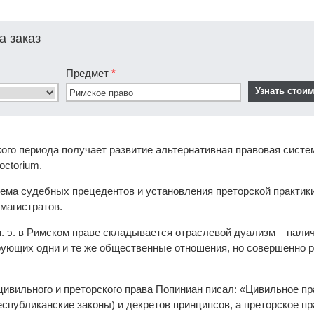
а заказ
Предмет
*
ого периода получает развитие альтернативная правовая систе
roctorium.
ема судебных прецедентов и установления преторской практик
магистратов.
до н. э. в Римском праве складывается отраслевой дуализм – на
рующих одни и те же общественные отношения, но совершенно
ивильного и преторского права Попиниан писал: «Цивильное пр
республиканские законы) и декретов принципсов, а преторское п