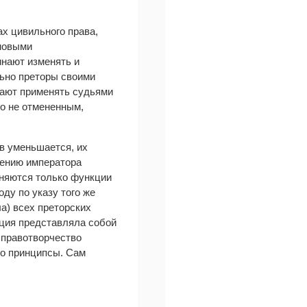
х цивильного права,
 новыми
инают изменять и
льно преторы своими
нают применять судьями
ьно не отмененным,
ов уменьшается, их
жению императора
няются только функции
ду по указу того же
) всех преторских
икация представляла собой
 правотворчество
ко принципсы. Сам