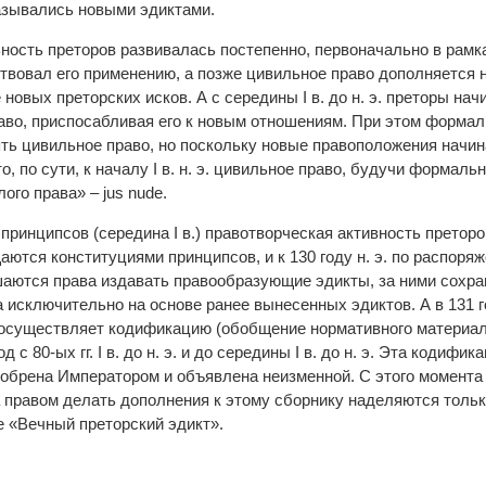
азывались новыми эдиктами.
ность преторов развивалась постепенно, первоначально в рамка
ствовал его применению, а позже цивильное право дополняется
новых преторских исков. А с середины I в. до н. э. преторы нач
аво, приспосабливая его к новым отношениям. При этом форма
ять цивильное право, но поскольку новые правоположения начи
о, по сути, к началу I в. н. э. цивильное право, будучи формал
ого права» – jus nude.
принципсов (середина I в.) правотворческая активность претор
ются конституциями принципсов, и к 130 году н. э. по распоря
аются права издавать правообразующие эдикты, за ними сохра
 исключительно на основе ранее вынесенных эдиктов. А в 131 го
существляет кодификацию (обобщение нормативного материала
 с 80-ых гг. I в. до н. э. и до середины I в. до н. э. Эта кодиф
добрена Императором и объявлена неизменной. С этого момента
а правом делать дополнения к этому сборнику наделяются толь
е «Вечный преторский эдикт».