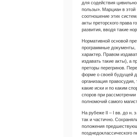
для содействия цивильно
пользы». Марциан в этой 
соотношение этих систем,
акты преторского права 
развития, вводя такие но
Нормативной основой пре
программные документы, 
характер. Правом издават
издавать такие акты), а 
преторы перегринов. Пер
форме о своей будущей д
организация правосудия,
какие иски и по каким сп
споров при рассмотрении
полномочий самого магис
На рубеже II – I вв. до 
так и частично. Сохранял
положения предшествующи
позднедоклассического п