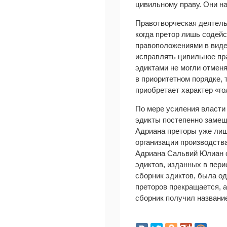
цивильному праву. Они н
Правотворческая деятель
когда претор лишь содей
правоположениями в виде 
исправлять цивильное пр
эдиктами не могли отмен
в приоритетном порядке, т
приобретает характер «гол
По мере усиления власти 
эдикты постепенно замеща
Адриана преторы уже лиш
организации производства
Адриана Сальвий Юлиан о
эдиктов, изданных в период
сборник эдиктов, была о
преторов прекращается, 
сборник получил названи