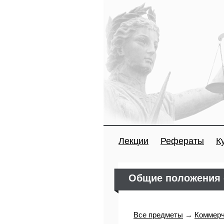
Лекции
Рефераты
К
Общие положения о
Все предметы
→
Коммерч