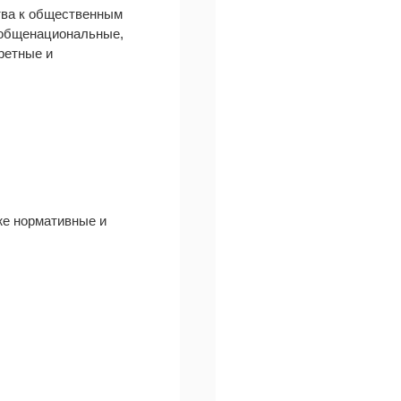
тва к общественным
к общенациональные,
ретные и
же нормативные и