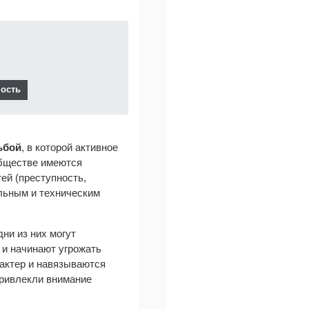
ьбой
, в которой активное
обществе имеются
ей (преступность,
альным и техническим
ни из них могут
 и начинают угрожать
рактер и навязываются
привлекли внимание