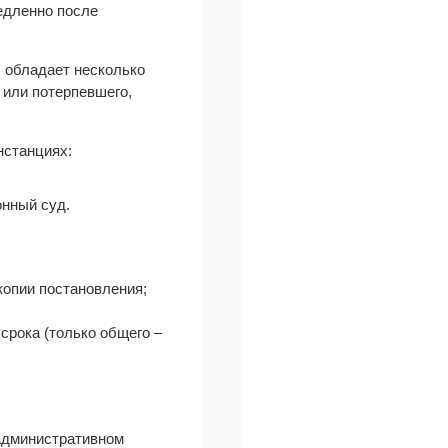
едленно после
 обладает несколько
 или потерпевшего,
нстанциях:
онный суд.
копии постановления;
срока (только общего –
 административном