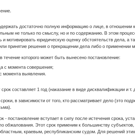
шение.
держать достаточно полную информацию о лице, в отношении к
льным не только по смыслу, но и по содержанию. В этом проце
 и мотивировать юридическую оценку обстоятельств дела, а та
или принятие решения о прекращении дела либо о применении м
, в течение которого может быть вынесено постановление:
ца с момента совершения;
 с момента выявления.
срок составляет 1 год (наказание в виде дисквалификации и т. д
 сроки, в зависимости от того, кто рассматривает дело (это под
ьма).
 - постановление вступает в силу после истечения срока, уст
ло обжалования. Этот срок применим к большинству субъектов,
областным, краевым, республиканским судом. Для решений эти