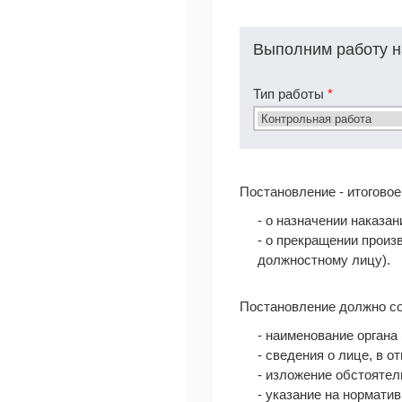
Выполним работу н
Тип работы
*
Постановление - итогово
- о назначении наказан
- о прекращении произ
должностному лицу).
Постановление должно с
- наименование органа
- сведения о лице, в 
- изложение обстоятел
- указание на нормати