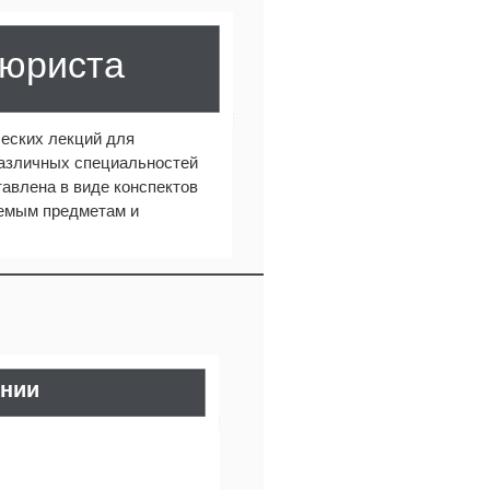
 юриста
еских лекций для
различных специальностей
авлена в виде конспектов
аемым предметам и
ении