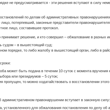
ядке не предусматривается - эти решения вступают в силу нем
остановлений по делам об административных правонарушениях
е лицо, потерпевший, законные представители правонарушителя
тное лицо, составившее протокол.
то принимает решение, и кто совершил – обжалование в разных и
ь судом – в вышестоящий суд;
вном порядке, то либо жалобу в вышестоящий орган, либо в рай
сроки:
лоба может быть подана в течении 10 суток с момента вручения 
выбора или президиумов – 5 суток;
ия пропущен, то можно ходатайствовать о восстановлении этого 
б административном правонарушении вступает в законную силу:
ка, установленного для обжалования постановления по делу об