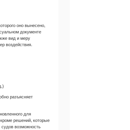
оторого оно вынесено,
ссуальном документе
кже вид и меру
ер воздействия.
.)
робно разъясняет
ановленного для
 кроме решений, которые
х судов возможность