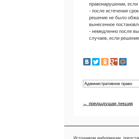
правонарушении, если 
- после истечения сро
решение не было обжа
вынесенное постановл
- немедленно после в
случаев, если решени
← предыдущая лекция
Источником информации, предста