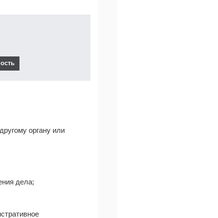
другому органу или
ения дела;
истративное