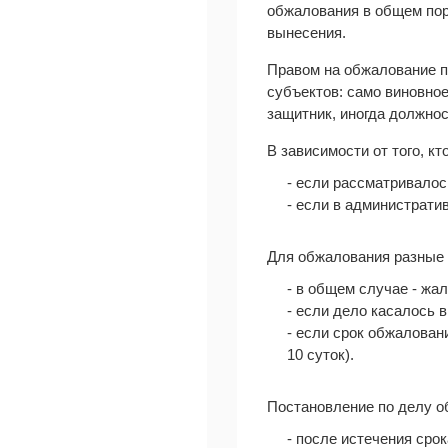
обжалования в общем пор
вынесения.
Правом на обжалование п
субъектов: само виновно
защитник, иногда должнос
В зависимости от того, к
- если рассматривалос
- если в администрати
Для обжалования разные 
- в общем случае - жа
- если дело касалось 
- если срок обжалован
10 суток).
Постановление по делу о
- после истечения сро