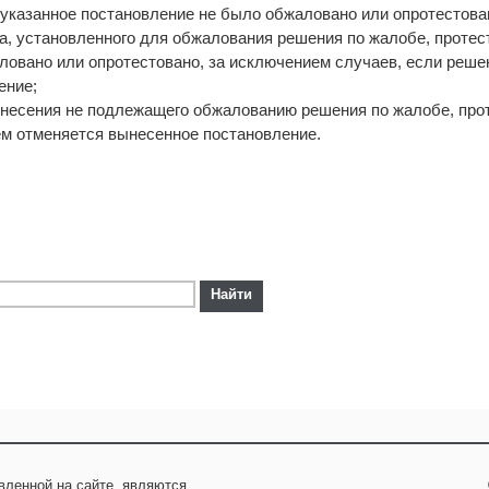
указанное постановление не было обжаловано или опротестова
ка, установленного для обжалования решения по жалобе, протест
ловано или опротестовано, за исключением случаев, если реше
ение;
ынесения не подлежащего обжалованию решения по жалобе, прот
ем отменяется вынесенное постановление.
вленной на сайте, являются