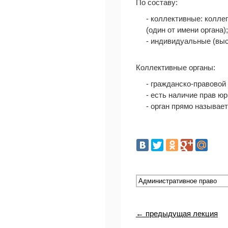
По составу:
- коллективные: колле
(один от имени органа);
- индивидуальные (вы
Коллективные органы:
- гражданско-правовой
- есть наличие прав ю
- орган прямо называе
← предыдущая лекция