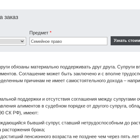
а заказ
Предмет
*
пруги обязаны материально поддерживать друг друга. Супруги в
иментов. Соглашение может быть заключено и с вполне трудос
ределенным причинам не имеет самостоятельного дохода – напр
риальной поддержки и отсутствия соглашения между супругами 
авления алиментов в судебном порядке от другого супруга, об
90 СК РФ), имеют:
уждающийся бывший супруг, ставший нетрудоспособным до раст
а расторжения брака;
 достигший пенсионного возраста не позднее чем через пять ле