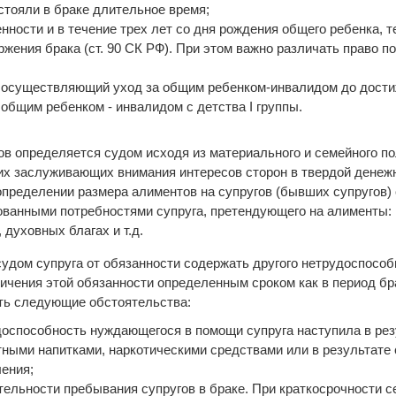
остояли в браке длительное время;
нности и в течение трех лет со дня рождения общего ребенка, т
жения брака (ст. 90 СК РФ). При этом важно различать право п
, осуществляющий уход за общим ребенком-инвалидом до дост
 общим ребенком - инвалидом с детства I группы.
ов определяется судом исходя из материального и семейного п
гих заслуживающих внимания интересов сторон в твердой дене
определении размера алиментов на супругов (бывших супругов)
ованными потребностями супруга, претендующего на алименты: 
 духовных благах и т.д.
удом супруга от обязанности содержать другого нетрудоспосо
ичения этой обязанности определенным сроком как в период брак
ть следующие обстоятельства:
удоспособность нуждающегося в помощи супруга наступила в ре
ными напитками, наркотическими средствами или в результате
ения;
тельности пребывания супругов в браке. При краткосрочности 