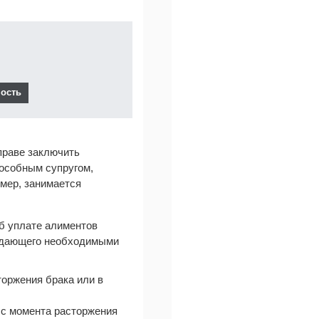
праве заключить
пособным супругом,
имер, занимается
об уплате алиментов
ладающего необходимыми
оржения брака или в
т с момента расторжения