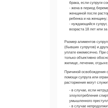
брака, если супруги с
- жена в период береме
женщиной после растор
ребенка и на женщину;
- нуждающийся супруг
возраста 18 лет или за
Размер алиментов супруг
(бывших супругов) и дру
уплате ежемесячно. При 
только объективно обосн
жилище, лечении, отдыхе,
Причиной освобождения с
помощи супруга или огран
расторжения могут служи
- в случае, если нетр
злоупотребления спирт
умышленного преступл
- в случае непродолжи