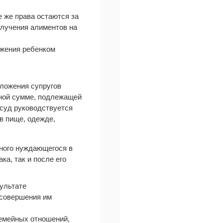
е же права остаются за
олучения алиментов на
ижения ребенком
оложения супругов
жной сумме, подлежащей
 суд руководствуется
в пище, одежде,
бного нуждающегося в
а, так и после его
зультате
 совершения им
семейных отношений,