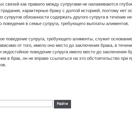
х связей как правило между супругами не налаживаются глубок
традания, характерные браку с долгой историей, поэтому нет о
из супругов обязанности содержать другого супруга в течение н
го поведения в семье супруга, требующего выплаты алиментов.
ое поведение супруга, требующего алименты, служит основание
висимо от того, имело оно место до заключения брака, в течени
 недостойное поведение супруга имело место до заключения бр
нии в брак, он не вправе ссылаться на это обстоятельство при 
ов.