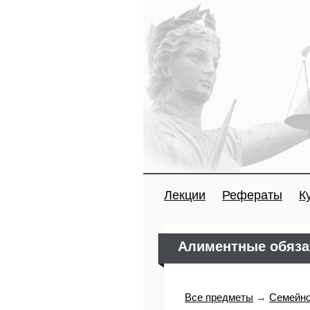
Лекции
Рефераты
К
Алиментные обяза
Все предметы
→
Семейно