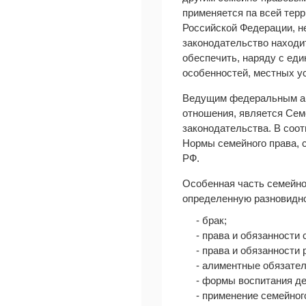
применяется па всей тер
Российской Федерации, н
законодательство находи
обеспечить, наряду с ед
особенностей, местных у
Ведущим федеральным ак
отношения, является Сем
законодательства. В соо
Нормы семейного права, 
РФ.
Особенная часть семейно
определенную разновидно
- брак;
- права и обязанности 
- права и обязанности 
- алиментные обязател
- формы воспитания де
- применение семейног