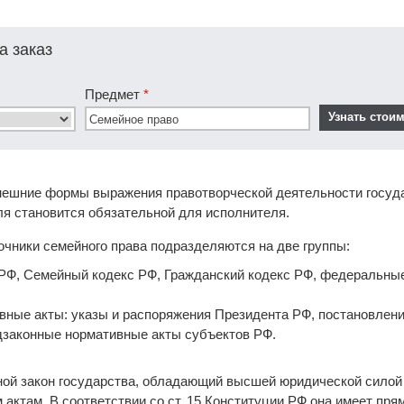
а заказ
Предмет
*
нешние формы выражения правотворческой деятельности госуд
ля становится обязательной для исполнителя.
очники семейного права подразделяются на две группы:
 РФ, Семейный кодекс РФ, Гражданский кодекс РФ, федеральные
вные акты: указы и распоряжения Президента РФ, постановлен
дзаконные нормативные акты субъектов РФ.
ой закон государства, обладающий высшей юридической силой
актам. В соответствии со ст. 15 Конституции РФ она имеет пря