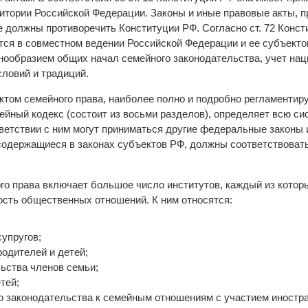
ритории Российской Федерации. Законы и иные правовые акты, 
е должны противоречить Конституции РФ. Согласно ст. 72 Конс
тся в совместном ведении Российской Федерации и ее субъекто
инообразием общих начал семейного законодательства, учет на
словий и традиций.
том семейного права, наиболее полно и подробно регламенти
ейный кодекс (состоит из восьми разделов), определяет всю си
тветствии с ним могут приниматься другие федеральные законы 
содержащиеся в законах субъектов РФ, должны соответствоват
го права включает большое число институтов, каждый из котор
сть общественных отношений. К ним относятся:
супругов;
родителей и детей;
ьства членов семьи;
тей;
о законодательства к семейным отношениям с участием иностра