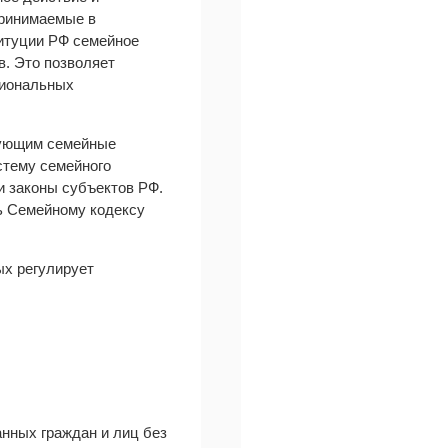
принимаемые в
титуции РФ семейное
в. Это позволяет
циональных
рующим семейные
стему семейного
и законы субъектов РФ.
ь Семейному кодексу
ых регулирует
нных граждан и лиц без