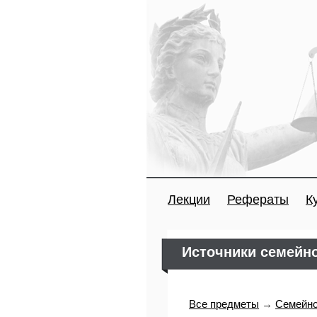
Лекции
Рефераты
К
Источники семейн
Все предметы
→
Семейно