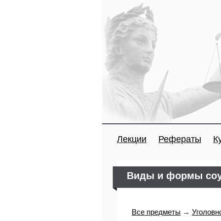
Лекции
Рефераты
К
Виды и формы соу
Все предметы
→
Уголовн