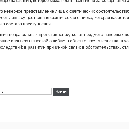
мере наказания, которое может быть назначено за совершение э
то неверное представление лица о фактических обстоятельства
меет лишь существенная фактическая ошибка, которая касается
ка состава преступления.
ния неправильных представлений, т.е. от предмета неверных во
ющие виды фактической ошибки: в объекте посягательства; в ха
оследствий; в развитии причинной связи; в обстоятельствах, от