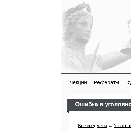
Лекции
Рефераты
К
Ошибка в уголовно
Все предметы
→
Уголовн