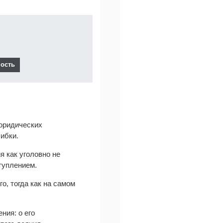
юридических
ибки.
я как уголовно не
ступлением.
о, тогда как на самом
ния: о его