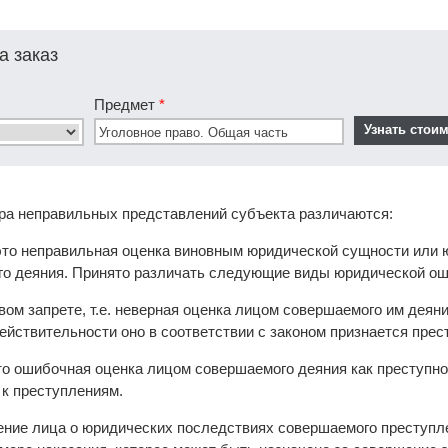
а заказ
Предмет
*
ера неправильных представлений субъекта различаются:
это неправильная оценка виновным юридической сущности или 
о деяния. Принято различать следующие виды юридической ош
ом запрете, т.е. неверная оценка лицом совершаемого им деяни
 действительности оно в соответствии с законом признается пре
о ошибочная оценка лицом совершаемого деяния как преступног
 к преступлениям.
ние лица о юридических последствиях совершаемого преступле