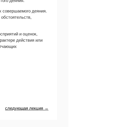
того деяния.
х совершаемого деяния.
 обстоятельств,
сприятий и оценок,
рактере действия или
ягчающих
следующая лекция →